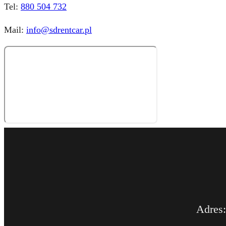
Tel:
880 504 732
Mail:
info@sdrentcar.pl
Adres: